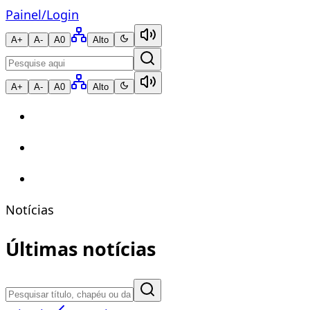
Painel
/
Login
A+
A-
A0
Alto
A+
A-
A0
Alto
Notícias
Últimas notícias