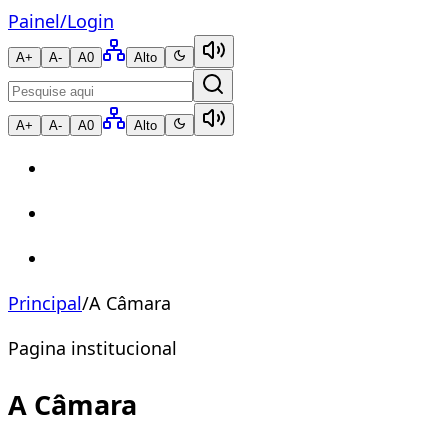
Painel
/
Login
A+
A-
A0
Alto
A+
A-
A0
Alto
Principal
/
A Câmara
Pagina institucional
A Câmara