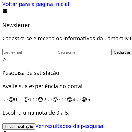
Voltar para a pagina inicial
Newsletter
Cadastre-se e receba os informativos da Câmara Mu
Cadastrar
Pesquisa de satisfação
Avalie sua experiência no portal.
😡
0
🙁
1
😐
2
🙂
3
😊
4
😁
5
Escolha uma nota de 0 a 5.
Ver resultados da pesquisa
Enviar avaliação