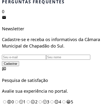
PERGUNTAS FREQUENTES
0
Newsletter
Cadastre-se e receba os informativos da Câmara
Municipal de Chapadão do Sul.
Cadastrar
Pesquisa de satisfação
Avalie sua experiência no portal.
😡
0
🙁
1
😐
2
🙂
3
😊
4
😁
5