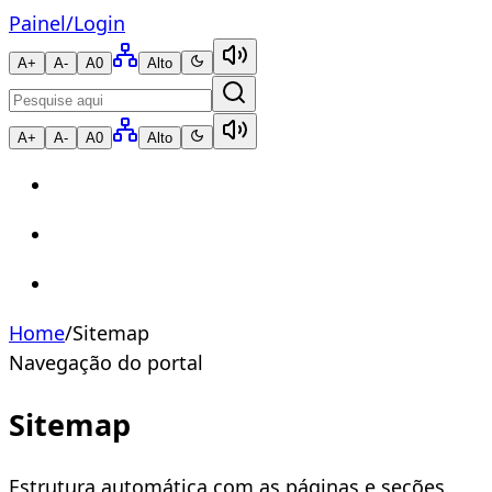
Painel
/
Login
A+
A-
A0
Alto
A+
A-
A0
Alto
Home
/
Sitemap
Navegação do portal
Sitemap
Estrutura automática com as páginas e seções