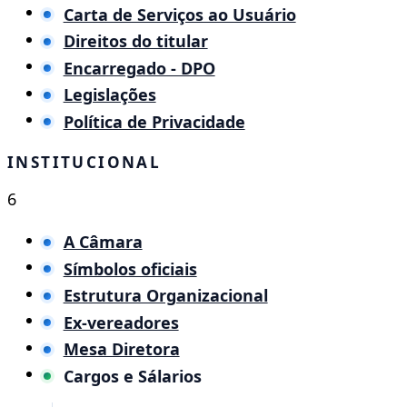
Carta de Serviços ao Usuário
Direitos do titular
Encarregado - DPO
Legislações
Política de Privacidade
INSTITUCIONAL
6
A Câmara
Símbolos oficiais
Estrutura Organizacional
Ex-vereadores
Mesa Diretora
Cargos e Sálarios