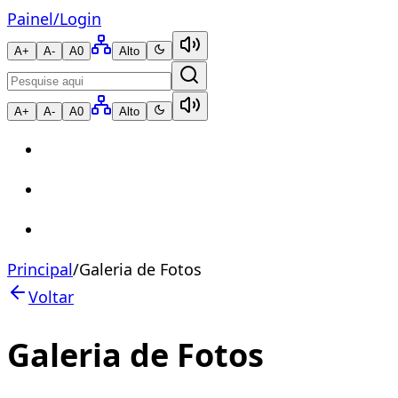
Painel
/
Login
A+
A-
A0
Alto
A+
A-
A0
Alto
Principal
/
Galeria de Fotos
Voltar
Galeria de Fotos