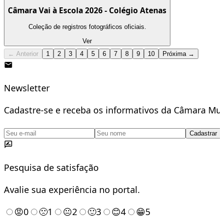
Câmara Vai à Escola 2026 - Colégio Atenas
Coleção de registros fotográficos oficiais.
Ver
← Anterior
1
2
3
4
5
6
7
8
9
10
Próxima →
Newsletter
Cadastre-se e receba os informativos da Câmara Mu
Cadastrar
Pesquisa de satisfação
Avalie sua experiência no portal.
😡
0
🙁
1
😐
2
🙂
3
😊
4
😁
5