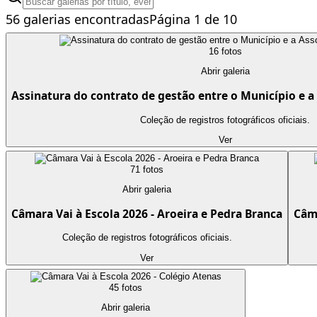
56
galeria
s
encontrada
s
Página
1
de
10
16
foto
s
Abrir galeria
Assinatura do contrato de gestão entre o Município e a
Coleção de registros fotográficos oficiais.
Ver
71
foto
s
Abrir galeria
Câmara Vai à Escola 2026 - Aroeira e Pedra Branca
Câma
Coleção de registros fotográficos oficiais.
Ver
45
foto
s
Abrir galeria