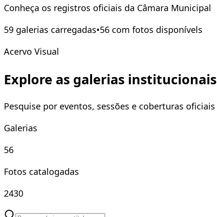
Conheça os registros oficiais da Câmara Municipal
59
galeria
s
carregada
s
•
56
com foto
s
disponível
s
Acervo Visual
Explore as galerias institucionais
Pesquise por eventos, sessões e coberturas oficiai
Galerias
56
Fotos catalogadas
2430