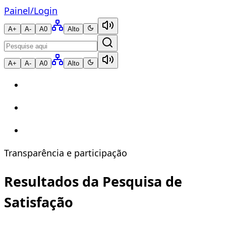
Painel
/
Login
A+
A-
A0
Alto
A+
A-
A0
Alto
Transparência e participação
Resultados da Pesquisa de
Satisfação