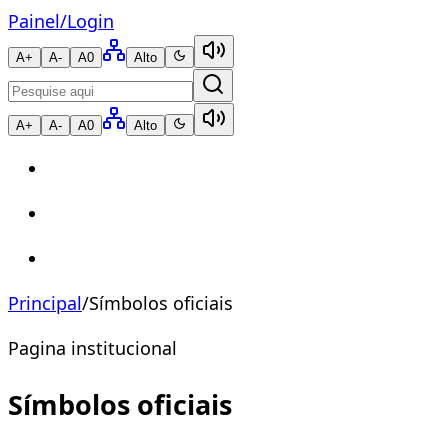
Painel
/
Login
A+
A-
A0
Alto
A+
A-
A0
Alto
Principal
/
Símbolos oficiais
Pagina institucional
Símbolos oficiais