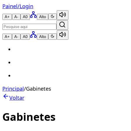
Painel
/
Login
A+
A-
A0
Alto
A+
A-
A0
Alto
Principal
/
Gabinetes
Voltar
Gabinetes