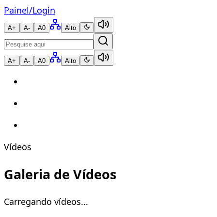
Painel
/
Login
A+
A-
A0
Alto
A+
A-
A0
Alto
Vídeos
Galeria de Vídeos
Carregando vídeos...