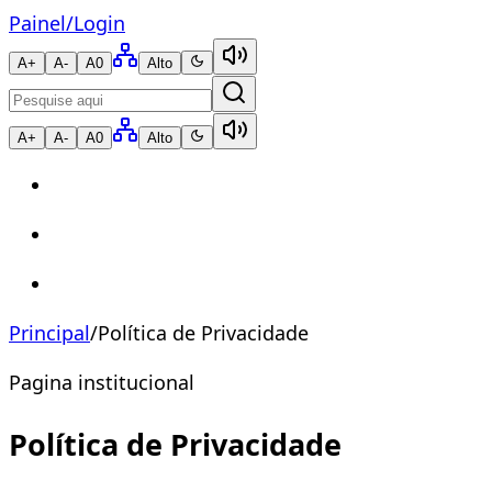
Painel
/
Login
A+
A-
A0
Alto
A+
A-
A0
Alto
Principal
/
Política de Privacidade
Pagina institucional
Política de Privacidade