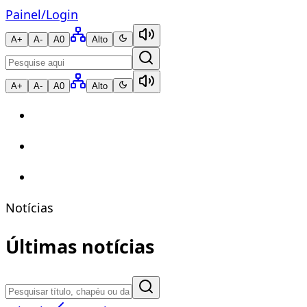
Painel
/
Login
A+
A-
A0
Alto
A+
A-
A0
Alto
Notícias
Últimas notícias